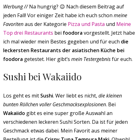
Werbung //
Na hungrig? 😉 Nach diesem Beitrag auf
jeden Fall! Vor einiger Zeit habe ich euch schon
meine
Favoriten
aus der Kategorie
Pizza und Pasta
und
Meine
Top drei Restaurants
bei
foodora
vorgestellt. Jetzt habe
ich mal wieder mein Bestes gegeben und für euch
die
leckersten Restaurants der asiatischen Küche bei
foodora
getestet. Hier gibt’s
mein Testergebnis
für euch.
Sushi bei Wakaiido
Los geht es mit
Sushi
. Wer liebt es nicht,
die kleinen
bunten Röllchen voller Geschmacksexplosionen
. Bei
Wakaiido
gibt es eine super große Auswahl an
verschiedenen leckeren Sushi Sorten. Da ist für jeden
Geschmack etwas dabei. Mein Favorit aus meiner
Bestellung ist die
Crispy Tuna Tempura Maki
. Obwohl