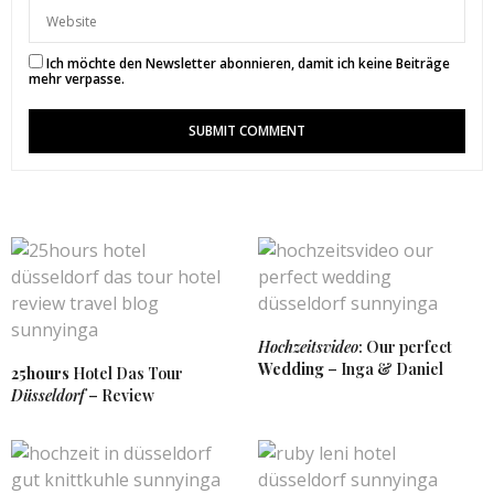
23. JANUAR 2018 UM 18:48 UHR
Ich möchte den Newsletter abonnieren, damit ich keine Beiträge
SUNNYINGA
SAGT:
mehr verpasse.
Die Auswahl ist wirklich riesig 🙂
24. JANUAR 2018 UM 9:06 UHR
MILLI
SAGT:
Das sieht wirklich super köstlich aus. In meiner
Heimatstadt gibt es „Foodora“ leider nicht, was wohl
daran liegt, dass es auch schon an Möglichkeiten
zum bestellen mangeln würde. So tolles asiatisches
Essen sucht man in einer Kleinstadt vergeblich.
Liebe Grüße, Milli
(
http://www.millilovesfashion.de
)
Hochzeitsvideo
: Our perfect
21. JANUAR 2018 UM 16:27 UHR
Wedding
– Inga & Daniel
25hours
Hotel Das Tour
Düsseldorf
– Review
SUNNYINGA
SAGT:
Danke liebe Milli. Es war auch wirklich super lecker.
🙂
22. JANUAR 2018 UM 9:29 UHR