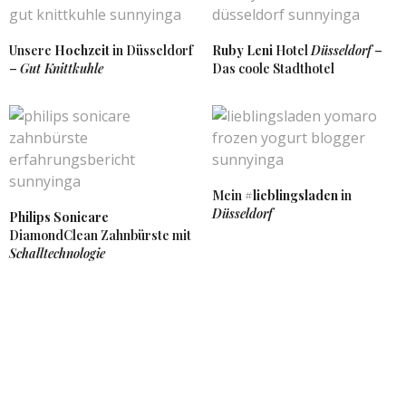
Wochenende!
magdaeva von
https://lifestylemeetsmagdaeva.blogspot.de/
Unsere
Hochzeit
in Düsseldorf
Ruby Leni
Hotel
Düsseldorf
–
–
Gut Knittkuhle
Das coole Stadthotel
14. OKTOBER 2017 UM 16:16 UHR
SUNNYINGA
SAGT:
Da kann ich dir Il Mercato für Pasta wirklich
empfehlen. Dort sind die ausgewählten
Nudelsorten alle hausgemacht. 🙂
15. OKTOBER 2017 UM 13:05 UHR
Mein
#lieblingsladen
in
Düsseldorf
Philips Sonicare
DiamondClean Zahnbürste mit
SASKIA
SAGT:
Schalltechnologie
Bin ich eigentlich der letzte Mensch, der noch nie bei
Foodora & Co bestellt hat? 😀 Und das obwohl ich
auch in einer Großstadt lebe. Also irgendwann
dieses Jahr muss ich mich glaub ich auch noch mal
rantrauen 😀
Danke auf jeden Falls für deine Empfehlungen!
Sollte ich irgendwann mal nach Düsseldorf kommen,
weiß ich ja wo ich gucken kann 🙂
Ich wünsche Dir einen gemütlichen Samstag und ein