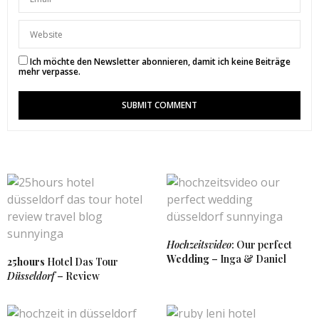
das sieht alles sooo lecker aus. Ich bestelle auch
sehr gerne über Foodora:-*
Hab ein wunderschönes Wochenende:)
Lg
Ich möchte den Newsletter abonnieren, damit ich keine Beiträge
Isa
mehr verpasse.
http://www.label-love.eu
14. OKTOBER 2017 UM 16:26 UHR
SUNNYINGA
SAGT:
vielen Dank liebe Isabella. Wünsche dir auch einen
schönen Sonntag.
15. OKTOBER 2017 UM 7:42 UHR
MAGDA_EVA
SAGT:
Wie super dein Beitrag! Vor ein paar Wochen sind
Hochzeitsvideo
: Our perfect
meine besten Freundin und ich durch Ddorf geirrt
Wedding
– Inga & Daniel
und haben Pasta Restaurants gesucht, aber haben
25hours
Hotel Das Tour
keine gefunden. Ich danke dir für deine Tipps. Das
Düsseldorf
– Review
nächste mal wird auf jeden Fall in einen der Läden
vorbei geschaut 🙂
Liebe Grüße und ich wünsche dir ein schönes