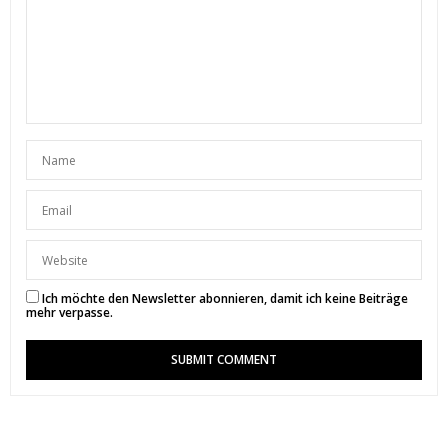
8. AUGUST 2017 UM 19:12 UHR
SUNNYINGA
SAGT:
Vielen Dank liebe magdaeva. 🙂 Mexikanisches
Essen ist wirklich super lecker.
8. AUGUST 2017 UM 20:26 UHR
MANDY
SAGT:
Oh WOW – mir läuft echt das Wasser im Mund
zusammen!
Das sieht alles soo lecker aus und ist wirklich sehr
süß angerichtet 🙂
Mein Favorit ist ja mexikanisch 😀
Ich möchte den Newsletter abonnieren, damit ich keine Beiträge
Alles Liebe,
mehr verpasse.
Mandy –
http://myglamoursecret.de/
8. AUGUST 2017 UM 17:08 UHR
SUNNYINGA
SAGT:
Danke liebe Mandy ♥
8. AUGUST 2017 UM 17:59 UHR