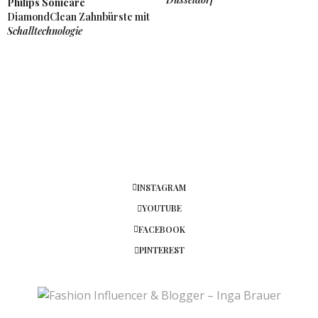
Philips Sonicare
aber mittlerweile mache ich das eigentlich recht
DiamondClean Zahnbürste mit
selten, weil es bei uns nicht so tolle Lokale gibt. Ich
Schalltechnologie
wünsche dir noch eine tolle restliche Woche! Viele
liebe Grüße, Eva
http://nicovabeauty.com
7. AUGUST 2017 UM 20:43 UHR
SUNNYINGA
SAGT:
Vielen Dank liebe Eva. Die Auswahl muss groß
genug sein, weil nur Pizza/Pasta bestellen wird auf
Dauer langweilig und ist natürlich auch ungesund.
🙂
INSTAGRAM
8. AUGUST 2017 UM 9:16 UHR
YOUTUBE
CAROLIN
SAGT:
FACEBOOK
Richtig coole Tipps! Das Essen sieht einfach so so
PINTEREST
lecker aus 🙂
Liebe Grüße, Caro :*
http://nilooorac.com/
6. AUGUST 2017 UM 23:56 UHR