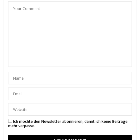
Sophia
http://miss-phiaselle.com/
28. SEPTEMBER 2016 UM 12:36 UHR
SUNNYINGA
SAGT:
Hallo Sophia,
vielen Dank für deinen lieben Kommentar. Ich
könnte sofort wieder los nach Miami. War jetzt
schon zwei Mal dort und es gibt einfach immer
etwas Neues zu entdecken.
Liebe Grüße, Sunny
28. SEPTEMBER 2016 UM 16:49 UHR
Ich möchte den Newsletter abonnieren, damit ich keine Beiträge
mehr verpasse.