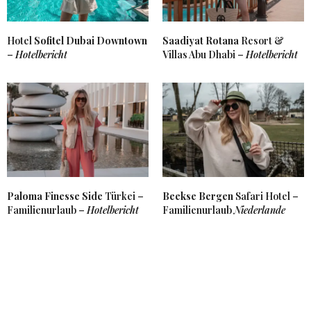
Hotel
Sofitel Dubai Downtown
Saadiyat Rotana
Resort &
–
Hotelbericht
Villas Abu Dhabi –
Hotelbericht
Paloma Finesse Side
Türkei –
Beekse Bergen
Safari Hotel –
Familienurlaub –
Hotelbericht
Familienurlaub
Niederlande