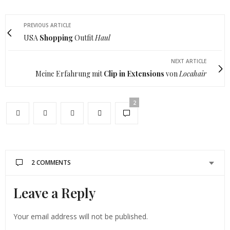
PREVIOUS ARTICLE
USA
Shopping
Outfit
Haul
NEXT ARTICLE
Meine Erfahrung mit
Clip in Extensions
von
Locahair
2
2 COMMENTS
Leave a Reply
SOPHIA
SAGT:
Ich lieeeeeeeeeeeeebe Miami! Bei deinen Bilder
bekomme ich sofort ganz starkes Fernweh. Die
Your email address will not be published.
Fotos sind ganz toll, besonders die vom Strand.
Herzliche Grüße