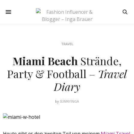
TRAVEL
Miami Beach
Strände,
Party & Football –
Travel
Diary
by
SUNNYINGA
Heute gibt es den zweiten Teil von meinem
Miami Travel