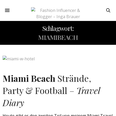
Schlagwort:
MIAMIBEACH
Miami Beach
Strände,
Party & Football –
Travel
Diary
Heute gibt es den zweiten Teil von meinem Miami Travel