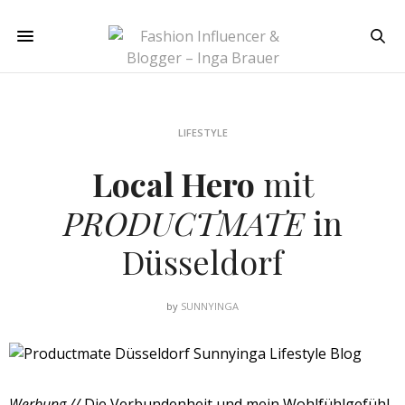
LIFESTYLE
Local Hero
mit
PRODUCTMATE
in
Düsseldorf
by
SUNNYINGA
Werbung //
Die Verbundenheit und mein Wohlfühlgefühl