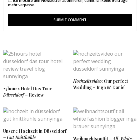
Ich möchte den Newsletter abonnieren, damit ich keine Beiträge
15. JUNI 2017 UM 18:23 UHR
mehr verpasse.
SUNNYINGA
SAGT:
Vielen Dank liebe Patty. In den kleinen Läden ist
die Auswahl zwar nicht immer groß aber dafür viel
individueller. 🙂
15. JUNI 2017 UM 18:34 UHR
ALISSA
SAGT:
Tolle Fotos! Ich kann verstehen, warum du
Düsseldorf magst. Ich arbeite auch total gerne hier
🙂 Liebe Grüße, Alissa von londonlalife.com
Hochzeitsvideo
: Our perfect
14. JUNI 2017 UM 14:07 UHR
Wedding
– Inga & Daniel
25hours
Hotel Das Tour
Düsseldorf
– Review
SUNNYINGA
SAGT:
❤
14. JUNI 2017 UM 15:39 UHR
Unsere
Hochzeit
in Düsseldorf
AMELY ROSE
SAGT:
–
Gut Knittkuhle
Weihnachtsoutfit
–
All-White-