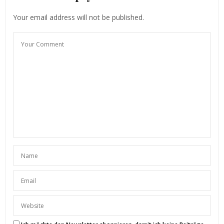
Hallo meine Liebe:)
Das sind wahnsinnig coole Bilder:) der Look steht dir
Your email address will not be published.
ausgezeichnet! Der Hoodie ist superschick;)
Liebe Grüße
Isa
http://www.label-love.eu
23. JUNI 2017 UM 12:19 UHR
SUNNYINGA
SAGT:
Vielen Dank liebe Isa ♥
23. JUNI 2017 UM 22:12 UHR
PATTY
SAGT:
Ich bevorzuge es auch total in kleineren Läden zu
shoppen und gehe daher unglaublich gerne in die
Frankfurter Boutiquen. Dein Outfit gefällt mir
unheimlich gut ! Das Gewinnspiel ist toll 🙂
Liebe Grüße
Measlychocolate by Patty
Measlychocolate now also on Facebook