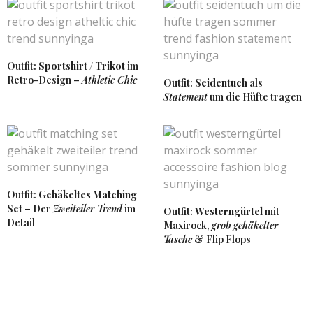
SUNNYINGA
SAGT:
Vielen Dank liebe Chrissy 🙂
10. APRIL 2017 UM 19:43 UHR
Outfit:
Sportshirt / Trikot
im
KATHI
SAGT:
Retro-Design –
Athletic Chic
Outfit:
Seidentuch
als
Oh die Jeansjacke von Levis ist super schön und
Statement
um die Hüfte tragen
steht dir richtig gut Liebes! Und sie ist nicht zu
oversized und schmeichelt dir! Ich habe noch ein
figutbetontes Modell von vor über fünf Jahren im
Schrank, welches ich gerade zu Kleidern super
finde. Aber ein locker geschnittenes Modell fehlt mir
noch und dieses hier ist wirklich toll!
Liebst Kathi
Outfit:
Gehäkeltes Matching
http://www.meetthehappygirl.com
Set
– Der
Zweiteiler Trend
im
Outfit:
Westerngürtel
mit
5. APRIL 2017 UM 14:07 UHR
Detail
Maxirock,
grob gehäkelter
Tasche
& Flip Flops
SUNNYINGA
SAGT:
Vielen Dank liebe Kathi. Eine figurbetonte
Jeansjacke habe ich auch schon sehr lange, die
gehört einfach in jeden Kleiderschrank. Dieses
Jahr habe ich mich dann an die Oversize-Variante