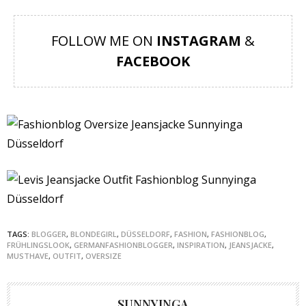
FOLLOW ME ON
INSTAGRAM
&
FACEBOOK
TAGS:
BLOGGER
,
BLONDEGIRL
,
DÜSSELDORF
,
FASHION
,
FASHIONBLOG
,
FRÜHLINGSLOOK
,
GERMANFASHIONBLOGGER
,
INSPIRATION
,
JEANSJACKE
,
MUSTHAVE
,
OUTFIT
,
OVERSIZE
SUNNYINGA