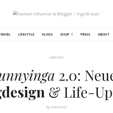
TRAVEL
LIFESTYLE
VLOGS
SHOP
PRESS
ABOUT
LIFESTYLE
unnyinga
2.0: Neu
gdesign
& Life-Up
by
SUNNYINGA