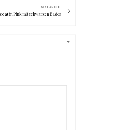
NEXT ARTICLE
coat
in Pink mit schwarzen Basics
ich mein altes gar nicht mehr sehen!