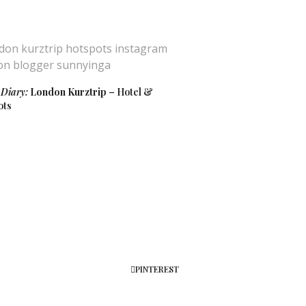
 Diary:
London Kurztrip
– Hotel &
ots
PINTEREST