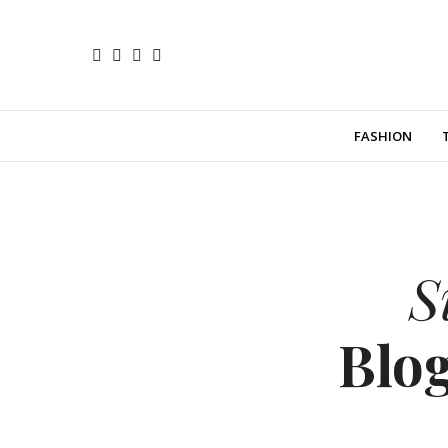
FASHION
S
Blo