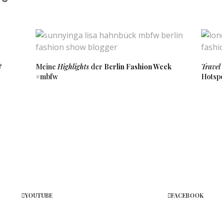
 UM 11:21 UHR
ut together!
&
Meine
Highlights
der
Berlin Fashion Week
Travel
#mbfw
Hotsp
SAGT:
achel ♥
 UM 11:21 UHR
pdate bei dir 🙂
amour
YOUTUBE
FACEBOOK