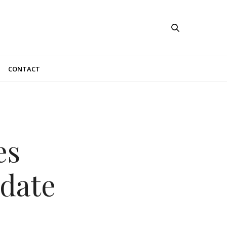
CONTACT
es
date