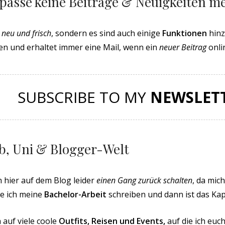
rpasse keine Beiträge & Neuigkeiten m
t
neu und frisch
, sondern es sind auch einige
Funktionen
hinz
n und erhaltet immer eine Mail, wenn ein
neuer Beitrag
onli
SUBSCRIBE TO MY
NEWSLET
ob, Uni & Blogger-Welt
ch hier auf dem Blog leider
einen Gang zurück schalten
, da mich
de ich meine
Bachelor-Arbeit
schreiben und dann ist das Kapi
 auf viele coole
Outfits, Reisen und Events,
auf die ich euc