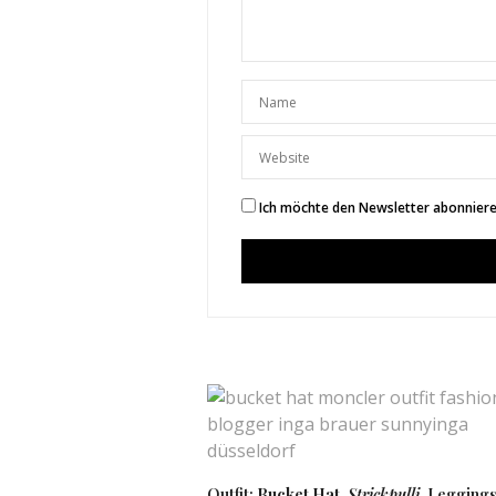
EVE
SAGT:
Dein neues Design ist ric
Hab eine schönen Start i
Liebst
Eve von
http://www.eveb
19. FEBRUAR 2018 UM 14:49 UHR
Ich möchte den Newsletter abonnieren
SUNNYINGA
Vielen Dank 
20. FEBRUAR 2018
CHRISTINA
SAGT:
Love the purse! So cute X
–
http://www.youthofthe
17. FEBRUAR 2018 UM 23:21 UHR
SUNNYINGA
♥
Outfit:
Bucket Hat
,
Strickpulli
, Legging