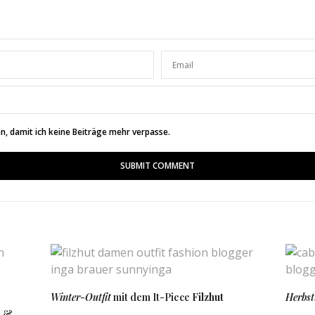
htig klasse!! Und auch dein Outfit ist mal wieder der Hammer.
n die Woche. 🙂
logazine.com
, damit ich keine Beiträge mehr verpasse.
SAGT:
liebe Eve. ♥
 UM 11:23 UHR
x
sun.com
SAGT:
Winter-Outfit
mit dem It-Piece
Filzhut
Herbst
s &