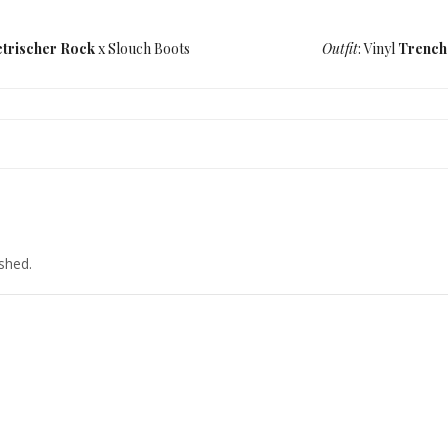
trischer Rock
x Slouch Boots
Outfit
: Vinyl
Trench
n! ich musste mir letztes jahr auch ein neues zulegen – mit der zeit konnte 
 richtig toll!
ished.
m
SAGT:
 Katy ♥
11:33 UHR