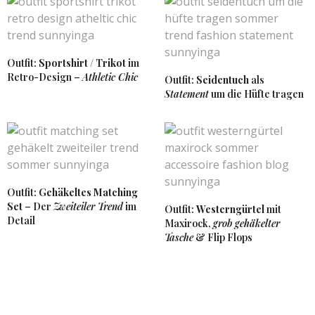
3. MÄRZ 2018 UM 11:26 UHR
SUNNYINGA
SAGT:
Outfit:
Sportshirt / Trikot
im
Thanks ♥
Retro-Design –
Athletic Chic
Outfit:
Seidentuch
als
5. MÄRZ 2018 UM 11:28 UHR
Statement
um die Hüfte tragen
EVA
SAGT:
Hallo liebe Sunny!
Der Mantel ist ja sowas von chic! Richtig Bombe sieht
der an dir aus! Gefällt mir echt sehr gut!
Outfit:
Gehäkeltes Matching
Hab noch ein tolles Wochenende!
Set
– Der
Zweiteiler Trend
im
Outfit:
Westerngürtel
mit
Viele liebe Grüße, Eva
Detail
Maxirock,
grob gehäkelter
2. MÄRZ 2018 UM 19:14 UHR
Tasche
& Flip Flops
SUNNYINGA
SAGT:
Vielen Dank liebste Eva. ♥ Wünsche dir auch ein
schönes Wochenende!
2. MÄRZ 2018 UM 20:31 UHR