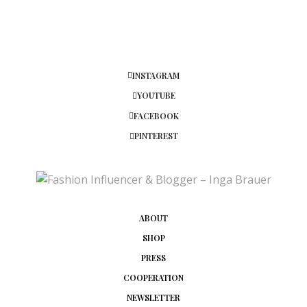
HEBA
SAGT:
Love the trench coat color! You can never go wrong
with a trench coat. You just can’t!
INSTAGRAM
Heba xx
YOUTUBE
The Heba
2. MÄRZ 2018 UM 2:52 UHR
FACEBOOK
PINTEREST
SUNNYINGA
SAGT:
Thank you Heba ♥
2. MÄRZ 2018 UM 8:49 UHR
ABOUT
HÉLOISE
SAGT:
Sehr stylisch siehst du aus! Ich habe Lackleggings
SHOP
mal ausprobiert, fand das Tragegefühl aber sehr
PRESS
nervig, ein zweites Mal versuche ich das eher nicht
=) Aber schön anzusehen!
COOPERATION
Love, Héloise
NEWSLETTER
Et Omnia Vanitas