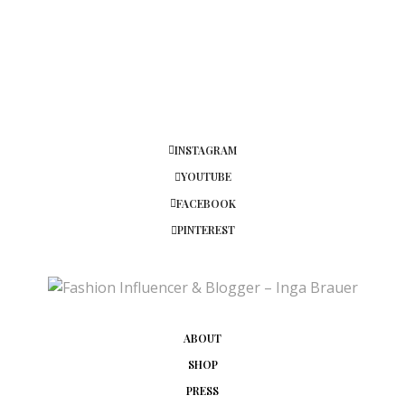
https://lapetitelune.de/
14. FEBRUAR 2018 UM 2:36 UHR
SUNNYINGA
SAGT:
Danke liebe Isabelle. 🙂 Ich freue mich auch schon
riesig auf wärmere Temperaturen…
14. FEBRUAR 2018 UM 9:52 UHR
INSTAGRAM
YOUTUBE
JANA
SAGT:
FACEBOOK
WOW! Dein Outfit ist einfach wunderschön, liebe
Inga! 🙂
PINTEREST
Der Rock ist so ein toller Hingucker und gerade in
Kombination mit dem Pullover sieht er einfach
klasse aus.
Liebe Grüße,
Jana von
Bezaubernde Nana
ABOUT
13. FEBRUAR 2018 UM 16:44 UHR
SHOP
SUNNYINGA
SAGT:
PRESS
Vielen Dank liebste Jana. ♥