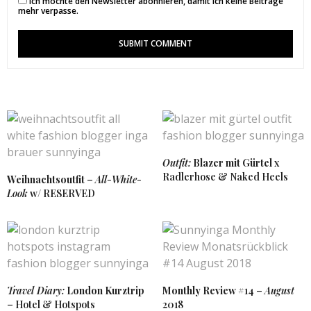
Ich möchte den Newsletter abonnieren, damit ich keine Beiträge
mehr verpasse.
Outfit:
Blazer mit Gürtel
x
Radlerhose & Naked Heels
Weihnachtsoutfit
–
All-White-
Look
w/ RESERVED
Travel Diary:
London Kurztrip
Monthly Review
#14 –
August
– Hotel & Hotspots
2018