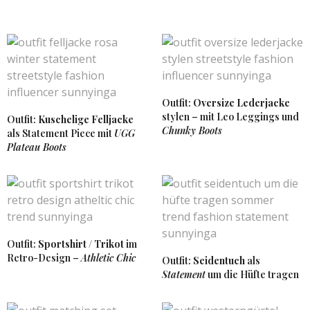
2. OKTOBER 2018 UM 10:29 UHR
MELANIE
SAGT:
Oh das Rot ist perfekt für den Herbst und steht dir
so gut
Outfit:
Oversize Lederjacke
Liebe Grüße
stylen – mit Leo Leggings und
Melanie von
Glitter & Glamour
Outfit:
Kuschelige Felljacke
Chunky Boots
als Statement Piece mit
UGG
27. SEPTEMBER 2018 UM 15:45 UHR
Plateau Boots
SUNNYINGA
SAGT:
Danke liebe Melanie. Finde das dunkle Rot auch
super für den Herbst. 🙂
2. OKTOBER 2018 UM 10:28 UHR
Outfit:
Sportshirt / Trikot
im
Retro-Design –
Athletic Chic
Outfit:
Seidentuch
als
Statement
um die Hüfte tragen