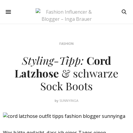
FASHION
Styling-Tipp:
Cord
Latzhose
& schwarze
Sock Boots
by
SUNNYINGA
Wer hätte gedacht, dass ich eines Tages einen