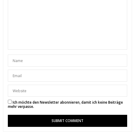
Look gefällt mir auf jeden Fall echt gut.
Liebe Grüße, Milli
(
https://www.millilovesfashion.de
)
4. OKTOBER 2018 UM 19:29 UHR
SUNNYINGA
SAGT:
Vielen Dank liebe Milli. Genau diese Gedanken
hatte ich bei diesem Look, dass weder die Farbe
noch der Schnitt an den Cord-„Style“ von früher
erinnert. 🙂
5. OKTOBER 2018 UM 12:44 UHR
MELANIE
SAGT:
Die Boots sind ja richtig cool .-*
viele liebe Grüße
Ich möchte den Newsletter abonnieren, damit ich keine Beiträge
Melanie /
Goldzeitblog
mehr verpasse.
29. SEPTEMBER 2018 UM 15:41 UHR
SUNNYINGA
SAGT:
Vielen Dank liebe Melanie 🙂