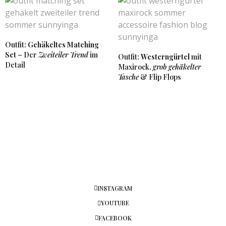
Outfit:
Gehäkeltes Matching
Set
– Der
Zweiteiler Trend
im
Outfit:
Westerngürtel
mit
Detail
Maxirock,
grob gehäkelter
Tasche
& Flip Flops
INSTAGRAM
YOUTUBE
FACEBOOK