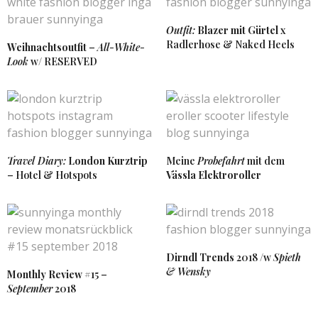
Outfit:
Blazer mit Gürtel
x
Radlerhose & Naked Heels
Weihnachtsoutfit
–
All-White-
Look
w/ RESERVED
Travel Diary:
London Kurztrip
Meine
Probefahrt
mit dem
– Hotel & Hotspots
Vässla Elektroroller
Dirndl Trends
2018 /w
Spieth
& Wensky
Monthly Review
#15 –
September
2018