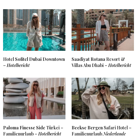
Hotel
Sofitel Dubai Downtown
Saadiyat Rotana
Resort &
–
Hotelbericht
Villas Abu Dhabi –
Hotelbericht
Paloma Finesse Side
Türkei –
Beekse Bergen
Safari Hotel –
Familienurlaub –
Hotelbericht
Familienurlaub
Niederlande