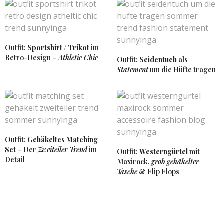
http://www.theblondejourney.com/
1. AUGUST 2017 UM 21:58 UHR
SUNNYINGA
SAGT:
Outfit:
Sportshirt / Trikot
im
Vielen Dank liebe Leni. 🙂
Retro-Design –
Athletic Chic
Outfit:
Seidentuch
als
2. AUGUST 2017 UM 8:08 UHR
Statement
um die Hüfte tragen
ISABELLA
SAGT:
Hallo meine Liebe;)
Das ist ein wunderschöner Look, besonders schick
finde ich das traumhafte Blumenkleidchen und die
coolen Boots 🙂 Einfach toll:-*
Outfit:
Gehäkeltes Matching
Ganz liebe Grüße
Set
– Der
Zweiteiler Trend
im
Outfit:
Westerngürtel
mit
Isa
Detail
Maxirock,
grob gehäkelter
http://www.label-love.eu
Tasche
& Flip Flops
1. AUGUST 2017 UM 19:48 UHR
SUNNYINGA
SAGT:
Danke liebste Isa ♥