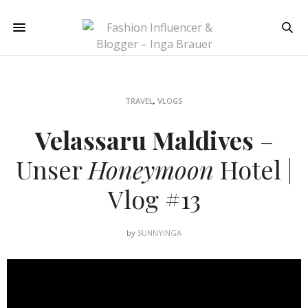
TRAVEL
,
VLOGS
Velassaru Maldives
–
Unser
Honeymoon
Hotel |
Vlog #13
by
SUNNYINGA