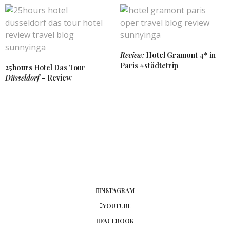
SUNNYINGA
SAGT:
Vielen Dank liebste Eva. ♥ Genau den „Fehler“ mit
dem Strandhotel haben wir letztes Jahr gemacht
und haben uns über die Zeit & Kosten, um in die
Stadt zu kommen immer geärgert. Daher dieses
Jahr das Steigenberger in der Business Bay. 🙂 Ich
Review:
Hotel Gramont
4* in
war für 3 Tage in Dubai und es gab mal wieder
Paris #städtetrip
25hours
Hotel Das Tour
jede Menge neuer Dinge zu entdecken… Ganz
Düsseldorf
– Review
liebe Grüße und ebenfalls einen tollen Sonntag!
29. APRIL 2018 UM 17:31 UHR
JIMENA
SAGT:
Wow, das ist aber ein tolles Hotel! Sehr schöne
Bilder und Eindrücke 🙂
Liebe Grüße
Jimena von
littlethingcalledlove.de
26. APRIL 2018 UM 7:26 UHR
INSTAGRAM
SUNNYINGA
SAGT:
YOUTUBE
Vielen Dank liebe Jimena 🙂
FACEBOOK
26. APRIL 2018 UM 9:15 UHR