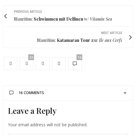
PREVIOUS ARTICLE
Mauritius:
Schwimmen mit Delfinen
w/
Vitamin Sea
NEXT ARTICLE
Mauritius:
Katamaran Tour
zur
Ile aux Cerfs
33
16
16 COMMENTS
Leave a Reply
KATIONETTE
SAGT:
Tolles Hotel und meine Güte siehst du HOT aus!
Liebst
Your email address will not be published.
Kati
http://www.kationette.com