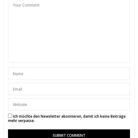
4. MAI 2018 UM 22:46 UHR
SUNNYINGA
SAGT:
Danke liebe Kati 🙂
8. MAI 2018 UM 9:37 UHR
ISABELLA
SAGT:
Hallo meine Liebe;)
Was für ein wunderschönes Hotel:;)
Die Impressionen sehen traumhaft schön aus :-* Ich
möchte auch mal nach Dubai 🙂
Liebe Grüße
Isa
http://www.label-love.eu
3. MAI 2018 UM 12:31 UHR
Ich möchte den Newsletter abonnieren, damit ich keine Beiträge
SUNNYINGA
SAGT:
mehr verpasse.
Danke liebe Isa. ♥ Dann ab in den Flieger 🙂
3. MAI 2018 UM 14:59 UHR