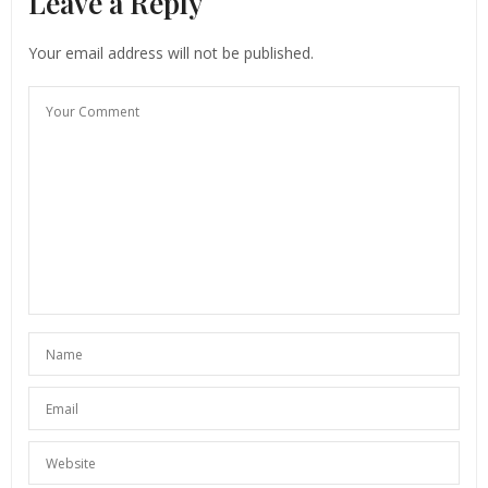
Leave a Reply
Das hotel ist wirklich krass schön! Aber in dubai gibt
es auch keine hässlichen hotels oder? 😀
Your email address will not be published.
Sandy
GOLDEN SHIMMER
14. APRIL 2019 UM 12:45 UHR
SUNNYINGA
SAGT:
Da hast du recht liebe Sandy. Es wird wohl sehr
schwierig ein 4-5 Sterne Hotel in Dubai zu finden,
welches nicht schön ist. 🙂 Liebe Grüße ♥
15. APRIL 2019 UM 11:26 UHR