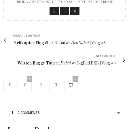
RENDS, GIBT STYLING-TIPPS UND BERICHTET ÜBER IHRE REISEN.
PREVIOUS ARTICLE
Helikopter Flug
über Dubai w/
HeliDubai
| Vlog #8
NEXT ARTICLE
Wüsten Buggy Tour
in
Dubai
w/ BigRed DXB | Vlog #9
20
2
2 COMMENTS
SANDY
SAGT: