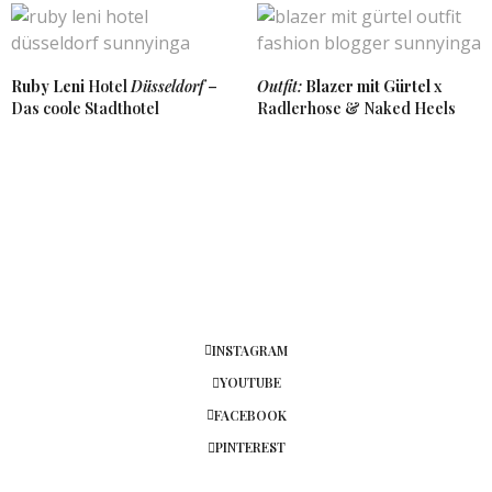
ich. Würdest du mir verraten wo du diesen gekauft
hast? Deine Fotos sind immer so wunderschön und
ich mag deinen Stil total 🙂
Ich wünsche dir einen guten Start in die neue
Ruby Leni
Hotel
Düsseldorf
–
Outfit:
Blazer mit Gürtel
x
Woche.
Das coole Stadthotel
Radlerhose & Naked Heels
Liebste Grüße Tamara
http://www.fashionladyloves.com
12. DEZEMBER 2016 UM 14:19 UHR
SUNNYINGA
SAGT:
Hey Tamara, den Parka habe ich bei Loavies
bestellt. Es lohnt sich 🙂 Viele Grüße Inga
12. DEZEMBER 2016 UM 21:02 UHR
TAMARA
SAGT:
Danke für die Info 🙂
INSTAGRAM
xo
YOUTUBE
19. DEZEMBER 2016 UM 13:14 UHR
FACEBOOK
PINTEREST
STEPHI
SAGT: