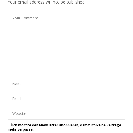
Your email address will not be published.
Nathalie von
Fashion Passion Love ♥
9. JANUAR 2017 UM 22:50 UHR
VANESSA
SAGT:
Wow was für ein Eyecatcher
dieser Parka… I like 🙂
Liebste Grüße,
Vanessa
https://cityhopperlook.com/
26. DEZEMBER 2016 UM 12:05 UHR
TINA
SAGT:
Der Parka steht dir unglaublich gut und das Licht auf
den Bildern ist ja mal megaschön – toll eingefangen
♥
xxx
Tina
http://styleappetite.com
13. DEZEMBER 2016 UM 15:11 UHR
Ich möchte den Newsletter abonnieren, damit ich keine Beiträge
mehr verpasse.