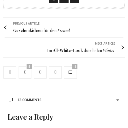
PREVIOUS ARTICLE
Geschenkideen
für den
Freund
NEXT ARTICLE
Im
All-White-Look
durch den
Winter
5
13
13 COMMENTS
Leave a Reply
NATHALIE
SAGT:
die bilder sind richtig toll geworden 🙂
LG*