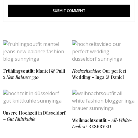
SUNNYINGA
SAGT:
Vielen Dank liebe Tina. Ja der Augenblick mit dem
Licht war echt genial. 🙂
14. DEZEMBER 2016 UM 9:46 UHR
KATRIN RIEDERER
SAGT:
ohhh ja der parka ist hammer und he wie kuschelig
sieht er bittes aus?
glg katy
LAKATYFOX
Frühlingsoutfit
: Mantel & Pulli
Hochzeitsvideo
: Our perfect
12. DEZEMBER 2016 UM 19:37 UHR
x
New Balance 530
Wedding
– Inga & Daniel
SUNNYINGA
SAGT:
Hi Katrin, ja der Parka ist wirklich toll, ich glaube ich
könnte darin auch schlafen 😀
12. DEZEMBER 2016 UM 21:03 UHR
Unsere
Hochzeit
in Düsseldorf
–
Gut Knittkuhle
Weihnachtsoutfit
–
All-White-
Look
w/ RESERVED
TAMARA
SAGT:
Oh wie schön… nach genau so einem Parka suche