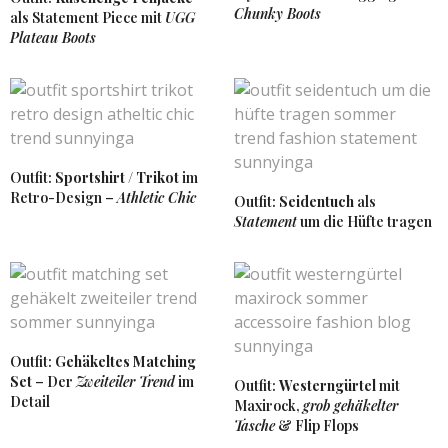
Chunky Boots
als Statement Piece mit
UGG
Liebst, Jacqueline
http://www.jacquelineisabelle.com
Plateau Boots
10. NOVEMBER 2016 UM 20:55 UHR
SUNNYINGA
SAGT:
Ich habe auch nur noch Oversize-Schals – super
praktisch!
11. NOVEMBER 2016 UM 14:25 UHR
Outfit:
Sportshirt / Trikot
im
Retro-Design –
Athletic Chic
Outfit:
Seidentuch
als
Statement
um die Hüfte tragen
JEANNE
SAGT:
Liebe Inga,
ich find dein Outfit super schön! Gerade jetzt ist so
ein Schal genau das Richtige!
Liebe Grüße Jeanne 🙂
10. NOVEMBER 2016 UM 17:40 UHR
Outfit:
Gehäkeltes Matching
SUNNYINGA
SAGT:
Set
– Der
Zweiteiler Trend
im
Outfit:
Westerngürtel
mit
Vielen Dank liebe Jeanne!
Detail
Maxirock,
grob gehäkelter
10. NOVEMBER 2016 UM 20:08 UHR
Tasche
& Flip Flops