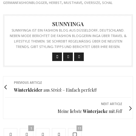
GERMANFASHIONBLOGGER
,
HERBST
,
MUSTHAVE
,
OVERSIZE
,
SCHAL
SUNNYINGA
SUNNYINGA IST EIN FASHION BLOG AUS DÜSSELDORF, DEUTSCHLAND.
NEBEN MODE BERICHTET DIE FASHION BLOGGERIN INGA ÜBER TRAVEL &
LIFESTYLE THEMEN. SIE SCHREIBT REGELMÄSSIG ÜBER DIE NEUSTEN T
RENDS, GIBT STYLING-TIPPS UND BERICHTET ÜBER IHRE REISEN.
PREVIOUS ARTICLE
Winterkleider
aus
Strick
– Einfach perfekt!
NEXT ARTICLE
Meine liebste
Winterjacke
mit
Fell
1
11