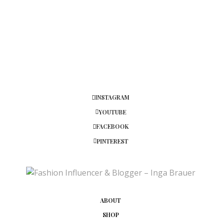
TAMARA
SAGT:
Toll!
Ich liebe Schals und Tücher auch total.
Das tolle an den XXL Schals sind einfach die vielen
Möglichkeiten sie zu tragen.
Tolle Fotos!
Dein Blog gefällt mir sehr sehr gut 🙂
Liebste Grüße Tamara
FASHIONLADYLOVES
INSTAGRAM
10. NOVEMBER 2016 UM 14:44 UHR
YOUTUBE
SUNNYINGA
SAGT:
FACEBOOK
Vielen Dank Tamara. Freue mich sehr, dass dir
PINTEREST
mein Blog gefällt. 🙂
10. NOVEMBER 2016 UM 20:07 UHR
ABOUT
SHOP