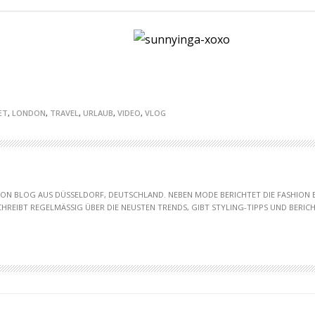
ET
,
LONDON
,
TRAVEL
,
URLAUB
,
VIDEO
,
VLOG
HION BLOG AUS DÜSSELDORF, DEUTSCHLAND. NEBEN MODE BERICHTET DIE FASHION
SCHREIBT REGELMÄSSIG ÜBER DIE NEUSTEN TRENDS, GIBT STYLING-TIPPS UND BERICHT