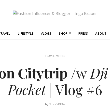
TRAVEL
LIFESTYLE
VLOGS
SHOP
PRESS
ABOUT
TRAVEL
,
VLOGS
n Citytrip
/w
Dj
Pocket
| Vlog #6
by
SUNNYINGA