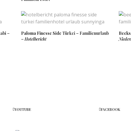
abi –
Paloma Finesse Side
Türkei – Familienurlaub
Beeks
–
Hotelbericht
Nieder
YOUTUBE
FACEBOOK