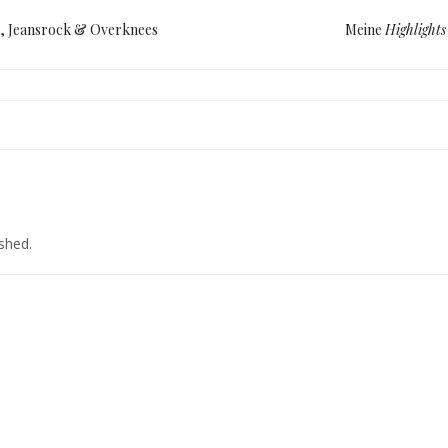
, Jeansrock & Overknees
Meine
Highlights
ished.