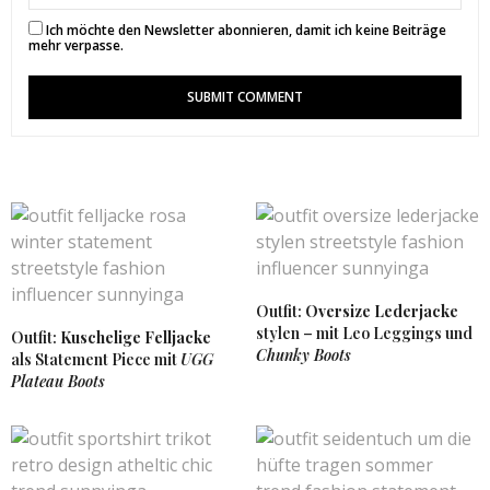
12. OKTOBER 2017 UM 11:21 UHR
Ich möchte den Newsletter abonnieren, damit ich keine Beiträge
mehr verpasse.
CARRIE
SAGT:
Du siehst fantastisch aus. Die lackhose is sooo cool
und passend mit der Signalstärke rot einfach genial
kombinieret
http://carrieslifestyle.com
11. OKTOBER 2017 UM 6:53 UHR
SUNNYINGA
SAGT:
Danke liebste Carrie ❤
11. OKTOBER 2017 UM 8:51 UHR
Outfit:
Oversize Lederjacke
stylen – mit Leo Leggings und
Outfit:
Kuschelige Felljacke
ELO CUPCAKE
SAGT:
Chunky Boots
als Statement Piece mit
UGG
Perfection ! You’re killing it with those pants ♡
Plateau Boots
The Little Fashionette
10. OKTOBER 2017 UM 23:10 UHR
SUNNYINGA
SAGT: