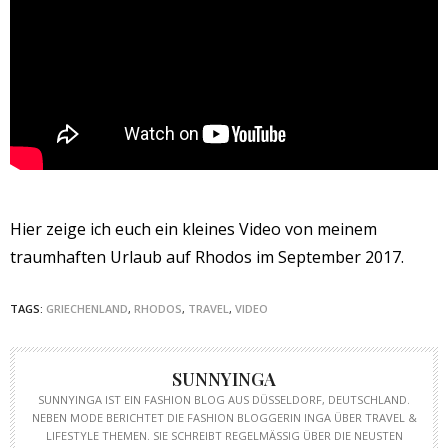
Hier zeige ich euch ein kleines Video von meinem
traumhaften Urlaub auf Rhodos im September 2017.
TAGS:
GRIECHENLAND
,
RHODOS
,
TRAVEL
,
VIDEO
SUNNYINGA
SUNNYINGA IST EIN FASHION BLOG AUS DÜSSELDORF, DEUTSCHLAND.
NEBEN MODE BERICHTET DIE FASHION BLOGGERIN INGA ÜBER TRAVEL &
LIFESTYLE THEMEN. SIE SCHREIBT REGELMÄSSIG ÜBER DIE NEUSTEN T