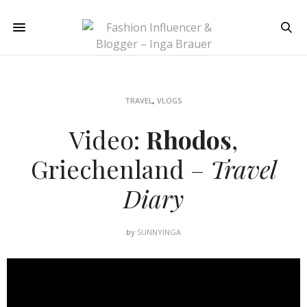
TRAVEL
,
VLOGS
Video:
Rhodos
,
Griechenland –
Travel
Diary
by
SUNNYINGA