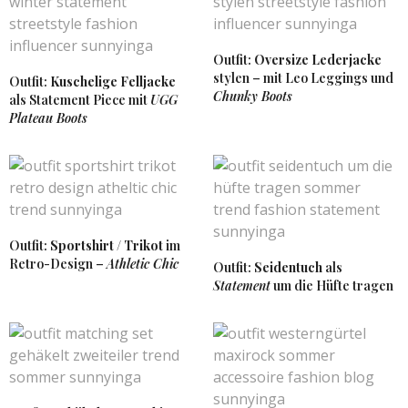
siehst großartig aus und der Look ist absolut cool.
Liebst
Kati
Outfit:
Oversize Lederjacke
http://www.kationette.com
stylen – mit Leo Leggings und
Outfit:
Kuschelige Felljacke
28. JUNI 2017 UM 19:32 UHR
Chunky Boots
als Statement Piece mit
UGG
Plateau Boots
SUNNYINGA
SAGT:
Vielen Dank liebste Kati 🙂
29. JUNI 2017 UM 12:24 UHR
CATERINA
SAGT:
Outfit:
Sportshirt / Trikot
im
ich liebe die Kombi aus Netzsocken und Pumps bzw.
Heels. Sieht besonders zu diesem Look richtig cool
Retro-Design –
Athletic Chic
Outfit:
Seidentuch
als
aus. Ganz toll kombiniert!
Statement
um die Hüfte tragen
Liebe Grüße
Caterina
http://www.caterinacatalano.com
27. JUNI 2017 UM 9:14 UHR
SUNNYINGA
SAGT: