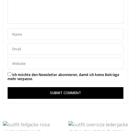
ANTONIA
SAGT:
Liebe Sunny,
die Bilder sind wirklich großartig geworden:)
Das Schwarz-Weiß der Location passt perfekt zu
deinem Outfit!
Die Netzstrümpfe in den High-Heels sind ein toller
Eyecatcher.
LG
Antonia
https://www.on-twos-own.com
Ich möchte den Newsletter abonnieren, damit ich keine Beiträge
28. JUNI 2017 UM 20:51 UHR
mehr verpasse.
SUNNYINGA
SAGT:
Vielen Dank liebe Antonia ♥
29. JUNI 2017 UM 12:22 UHR
KATIONETTE
SAGT:
Das Outfit, die Socken, die Location – love it! Du