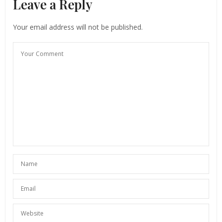
Leave a Reply
Ich warte seit Jahren darauf, dass Lavendel
Trendfarbe wird! Eine meiner liebsten Farben, nur
Your email address will not be published.
leider gab es keine große Auswahl an schönen
Blusen und Tops in dieser Farbe. Freu mich total auf
diesen Trend 🙂
Viele Grüße
Susi von
http://www.whitelilystyle.de
29. APRIL 2020 UM 16:29 UHR
SUNNYINGA
SAGT:
Jetzt ist es endlich soweit und ich finde die Farbe
auch so super schön für den Frühling & Sommer!
Let’s go shopping. 🙂
xo Sunny
3. MAI 2020 UM 12:46 UHR