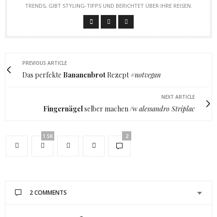
RENDS, GIBT STYLING-TIPPS UND BERICHTET ÜBER IHRE REISEN.
PREVIOUS ARTICLE
Das perfekte
Bananenbrot
Rezept
#notvegan
NEXT ARTICLE
Fingernägel
selber machen /w
alessandro Striplac
1.5K
2
2 COMMENTS
SUSI
SAGT: