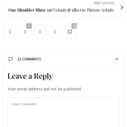
NEXT ARTICLE
One Shoulder Bluse
mit Volants & silberne
Plateau-Schuhe
1
22
22 COMMENTS
Leave a Reply
ELISA
SAGT:
Wow was für ein super schönes Kleid! Du siehst echt
hammermäßig aus!
Your email address will not be published.
Liebe Grüße aus L.A.
Elisa
http://www.clean-couture.com
22. MAI 2017 UM 16:48 UHR
SUNNYINGA
SAGT: