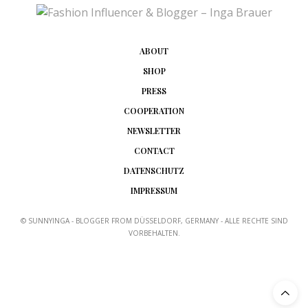
der Hammer!
Liebe Grüße
Doris
http://www.miss-classy.com
ABOUT
14. MAI 2017 UM 16:53 UHR
SHOP
PRESS
SUNNYINGA
SAGT:
COOPERATION
Danke liebe Doris. ❤
14. MAI 2017 UM 16:55 UHR
NEWSLETTER
CONTACT
EVA
SAGT:
DATENSCHUTZ
Hallo liebe Inga! Ich finde, dass das Outfit mit dem
IMPRESSUM
Korsettgürtel richtig rockt! Ich habe mich noch nicht
getraut, einen Look damit zu kreieren, aber das
© SUNNYINGA - BLOGGER FROM DÜSSELDORF, GERMANY - ALLE RECHTE SIND
gefällt mir bei dir so gut, dass ich es vielleicht doch
VORBEHALTEN.
noch wagen werde! Ich wünsche dir ein tolles
Wochenende! Alles Liebe, Eva
13. MAI 2017 UM 17:13 UHR
SUNNYINGA
SAGT: