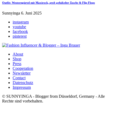
Outfit:
Westerngürtel
mit Maxirock,
grob gehäkelter Tasche
& Flip Flops
Sunnyinga
6. Juni 2025
instagram
youtube
facebook
pinterest
About
Shop
Press
Cooperation
Newsletter
Contact
Datenschutz
Impressum
© SUNNYINGA - Blogger from Düsseldorf, Germany - Alle
Rechte sind vorbehalten.