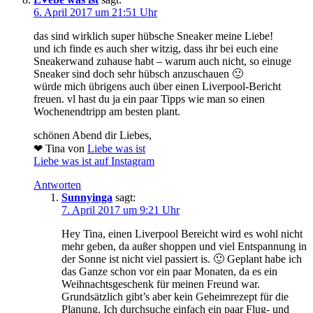
6. April 2017 um 21:51 Uhr
das sind wirklich super hübsche Sneaker meine Liebe!
und ich finde es auch sher witzig, dass ihr bei euch eine
Sneakerwand zuhause habt – warum auch nicht, so einuge
Sneaker sind doch sehr hübsch anzuschauen 🙂
würde mich übrigens auch über einen Liverpool-Bericht
freuen. vl hast du ja ein paar Tipps wie man so einen
Wochenendtripp am besten plant.
schönen Abend dir Liebes,
❤ Tina von
Liebe was ist
Liebe was ist auf Instagram
Antworten
Sunnyinga
sagt:
7. April 2017 um 9:21 Uhr
Hey Tina, einen Liverpool Bereicht wird es wohl nicht
mehr geben, da außer shoppen und viel Entspannung in
der Sonne ist nicht viel passiert is. 🙂 Geplant habe ich
das Ganze schon vor ein paar Monaten, da es ein
Weihnachtsgeschenk für meinen Freund war.
Grundsätzlich gibt’s aber kein Geheimrezept für die
Planung. Ich durchsuche einfach ein paar Flug- und