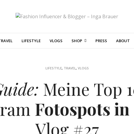
TRAVEL
LIFESTYLE
VLOGS
SHOP
PRESS
ABOUT
LIFESTYLE
,
TRAVEL
,
VLOGS
uide:
Meine Top 1
gram
Fotospots in
Vlog #27