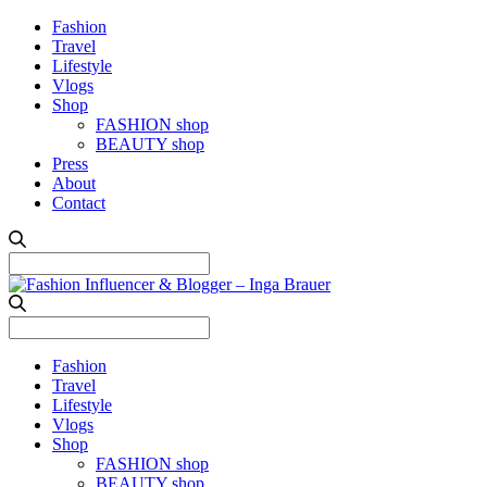
Fashion
Travel
Lifestyle
Vlogs
Shop
FASHION shop
BEAUTY shop
Press
About
Contact
Search
for:
Search
for:
Fashion
Travel
Lifestyle
Vlogs
Shop
FASHION shop
BEAUTY shop