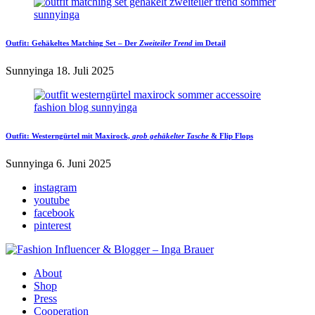
Outfit:
Gehäkeltes Matching Set
– Der
Zweiteiler Trend
im Detail
Sunnyinga
18. Juli 2025
Outfit:
Westerngürtel
mit Maxirock,
grob gehäkelter Tasche
& Flip Flops
Sunnyinga
6. Juni 2025
instagram
youtube
facebook
pinterest
About
Shop
Press
Cooperation