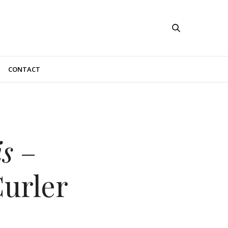
CONTACT
s
–
urler