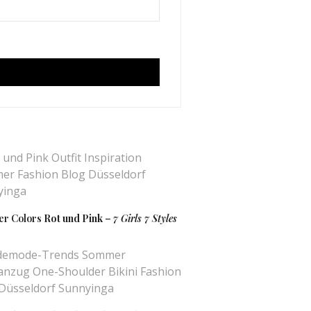
rweile nutze ich ihn sogar für meine
r Colors
Rot und Pink
–
7 Girls 7 Styles