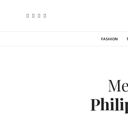
FASHION
Me
Phil