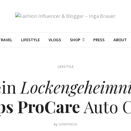
TRAVEL
LIFESTYLE
VLOGS
SHOP
PRESS
ABOUT
LIFESTYLE
in
Lockengeheimni
ips ProCare
Auto C
by
SUNNYINGA