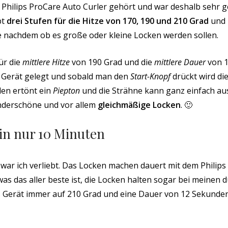
m Philips ProCare Auto Curler gehört und war deshalb sehr ge
bt
drei Stufen für die Hitze von 170, 190 und 210 Grad
und
je nachdem ob es große oder kleine Locken werden sollen.
ür die
mittlere Hitze
von 190 Grad und die
mittlere Dauer
von 1
s Gerät gelegt und sobald man den
Start-Knopf
drückt wird di
en ertönt ein
Piepton
und die Strähne kann ganz einfach a
derschöne und vor allem
gleichmäßige Locken
. 🙂
in nur 10 Minuten
ar ich verliebt. Das Locken machen dauert mit dem Philips
was das aller beste ist, die Locken halten sogar bei meine
as Gerät immer auf 210 Grad und eine Dauer von 12 Sekunden,