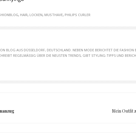
SHIONBLOG
,
HAIR
,
LOCKEN
,
MUSTHAVE
,
PHILIPS CURLER
HION BLOG AUS DÜSSELDORF, DEUTSCHLAND. NEBEN MODE BERICHTET DIE FASHION
SCHREIBT REGELMÄSSIG ÜBER DIE NEUSTEN TRENDS, GIBT STYLING-TIPPS UND BERICHT
nanzug
Mein Outfit