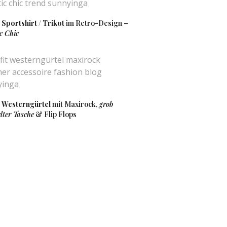
:
Sportshirt / Trikot
im Retro-Design –
ic Chic
ksack passt einfach perfekt zu den
nig zu klein 🙂
:
Westerngürtel
mit Maxirock,
grob
lter Tasche
& Flip Flops
ch und definitiv mal etwas Anderes!