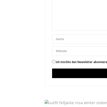
KATIONETTE
SAGT:
Ein mega, mega süßer Lo
Liebst
Kati
http://www.kationette.co
29. JULI 2017 UM 13:28 UHR
SUNNYINGA
Danke liebe 
29. JULI 2017 UM 
Ich möchte den Newsletter abonnieren
ANNA
SAGT:
I love these dresses) They
27. JULI 2017 UM 14:20 UHR
SUNNYINGA
Thank you s
27. JULI 2017 UM 