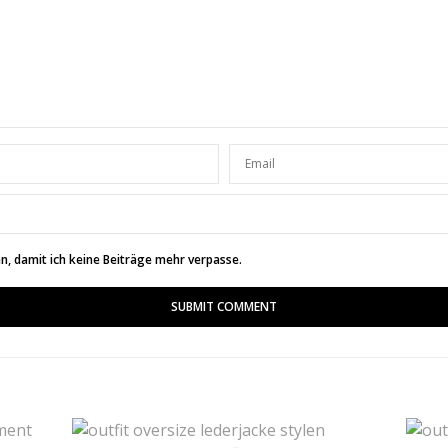
ok Liebes!
m
SAGT:
Kati 🙂
18:40 UHR
, damit ich keine Beiträge mehr verpasse.
 are light, romantic.
SAGT:
weety ♥
14:34 UHR