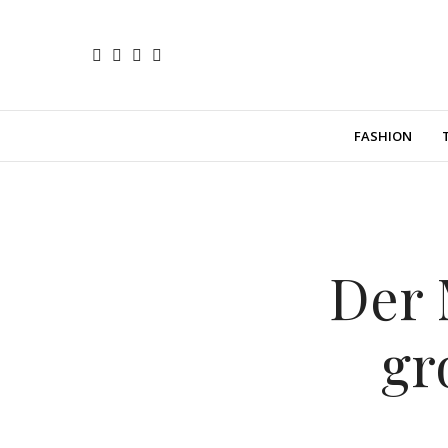
FASHION
Der
gr