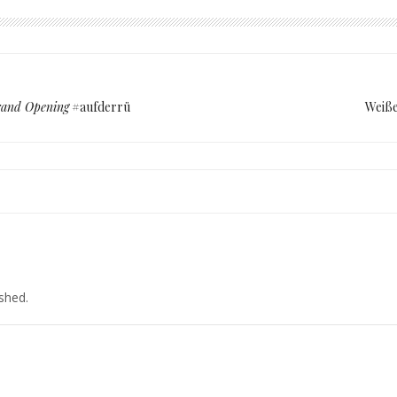
and Opening
#aufderrü
Weiß
 interesting look!
ished.
SAGT:
ulia ♥
18 UM 12:33 UHR