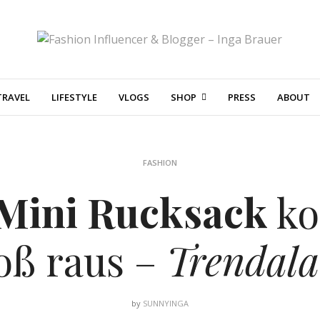
TRAVEL
LIFESTYLE
VLOGS
SHOP
PRESS
ABOUT
FASHION
Mini Rucksack
k
oß raus –
Trendal
by
SUNNYINGA