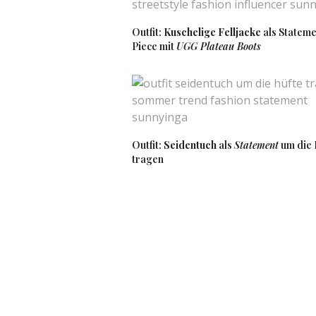
Outfit:
Kuschelige Felljacke
als Stateme
KATHI
SAGT:
Piece mit
UGG Plateau Boots
Ein wirklich super schön
Sneakern! Die sind wirkli
Liebst Kathi
http://www.meetthehappy
26. JULI 2017 UM 15:27 UHR
SUNNYINGA
Outfit:
Seidentuch
als
Statement
um die 
Vielen Dank 
tragen
27. JULI 2017 UM 
CARISITY
SAGT:
Ganz toller Sommerlook,
Ich finde den Trend total
Liebste Grüße,
Carolin von CARISITY.CO
26. JULI 2017 UM 12:42 UHR