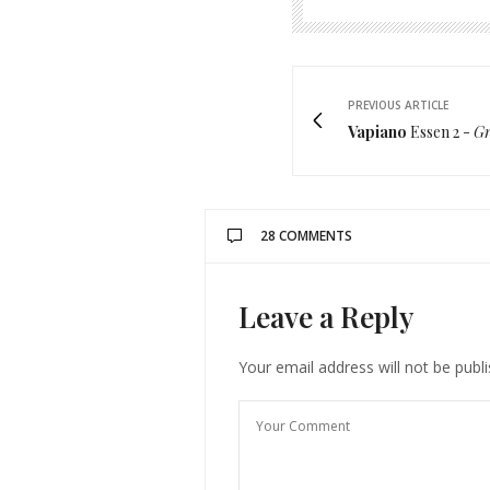
PREVIOUS ARTICLE
Vapiano
Essen 2 -
Gr
28 COMMENTS
Leave a Reply
DJULIA
SAGT:
What lovely backpacks! So
25. SEPTEMBER 2018 UM 17:00 UHR
Your email address will not be publ
SUNNYINGA
Thank you Dj
27. SEPTEMBER 20