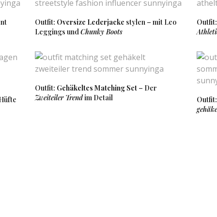
nt
Outfit:
Oversize Lederjacke
stylen – mit Leo
Outfit
Leggings und
Chunky Boots
Athlet
er Look meine Liebe! Das Spitzenkleid ist wunderschön und der kleine Ruc
ch sehr süß, die kleinen Dinger. Ich glaube nur für mich wäre er doch ein we
girl.com
Outfit:
Gehäkeltes Matching Set
– Der
SAGT:
Zweiteiler Trend
im Detail
Hüfte
Outfit
liebe Kathi ♥
gehäke
9:25 UHR
 Süße<3
 klasse und bin auch ein Rucksack-Fan geworden, es ist einfach so praktis
M