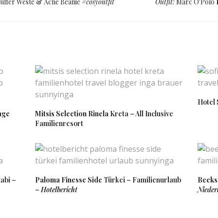
Puffer Weste & Acne Beanie
#cosyoutfit
Outfit:
Marc O'Polo
Hotel
age
Mitsis Selection Rinela
Kreta – All Inclusive
Familienresort
abi –
Paloma Finesse Side
Türkei – Familienurlaub
Beeks
–
Hotelbericht
Nieder