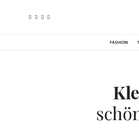
FASHION
Kle
schö