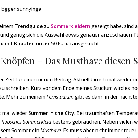
meinem
Trendguide zu
Sommerkleidern
gezeigt habe, sind 
und genug sich die Auswahl etwas genauer anzuschauen. Fü
id mit Knöpfen unter 50 Euro
rausgesucht.
t Knöpfen – Das Musthave diesen
er Zeit für einen neuen Beitrag. Aktuell bin ich mal wiede
 zu schreiben. Kurz vor dem Ende meines Studium wird es n
ute. Mehr zu meinem
Fernstudium
gibt es dann in der nächst
t mal wieder
Summer in the City
. Bei traumhaften Tempera
n
hübsches Sommerkleid
bestens gebrauchen. Neben vielen w
iesem Sommer ein
Musthave
. Es muss aber nicht immer teuer