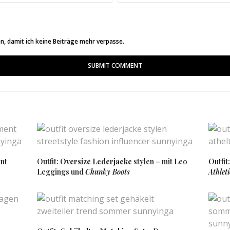
amour
, damit ich keine Beiträge mehr verpasse.
SAGT:
e Melanie 🙂
14:49 UHR
T:
he sense of style. Crazy good.
18/07/08/expesive-and-simple/
SAGT:
nt
Outfit:
Oversize Lederjacke
stylen – mit Leo
Outfit
Leggings und
Chunky Boots
Athlet
9:15 UHR
d Mules gefallen mir sehr gut :-*