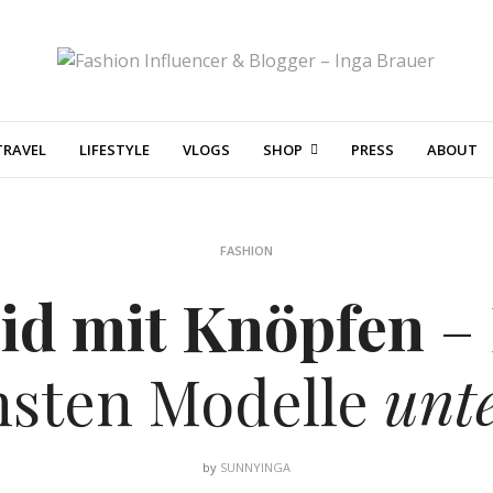
TRAVEL
LIFESTYLE
VLOGS
SHOP
PRESS
ABOUT
FASHION
id mit Knöpfen
– 
nsten Modelle
unt
by
SUNNYINGA