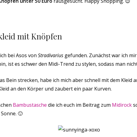
Knöpfen unter 50 Euro
rausgesucht. Happy Shopping. 😉
kleid mit Knöpfen
ich bei Asos von
Stradivarius
gefunden. Zunächst war ich mir 
bin, ist es schwer den Midi-Trend zu stylen, sodass man nich
as Bein strecken, habe ich mich aber schnell mit dem Kleid
 Kleid an den Körper und zaubert ein paar Kurven.
schen
Bambustasche
die ich euch im Beitrag zum
Midirock
sc
e Sonne. 🙂