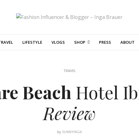
TRAVEL
LIFESTYLE
VLOGS
SHOP
PRESS
ABOUT
TRAVEL
re Beach
Hotel Ib
Review
by
SUNNYINGA