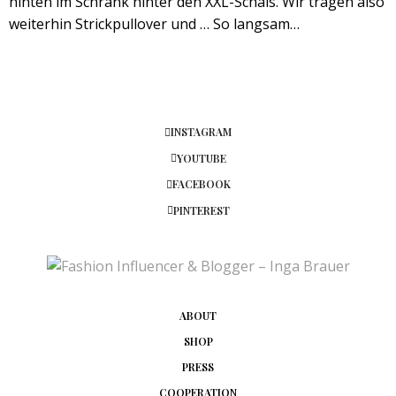
hinten im Schrank hinter den XXL-Schals. Wir tragen also
weiterhin Strickpullover und … So langsam…
INSTAGRAM
YOUTUBE
FACEBOOK
PINTEREST
ABOUT
SHOP
PRESS
COOPERATION