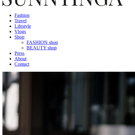
Fashion
Travel
Lifestyle
Vlogs
Shop
FASHION shop
BEAUTY shop
Press
About
Contact