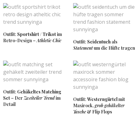
Outfit:
Sportshirt / Trikot
im
Retro-Design –
Athletic Chic
Outfit:
Seidentuch
als
Statement
um die Hüfte tragen
Outfit:
Gehäkeltes Matching
Set
– Der
Zweiteiler Trend
im
Outfit:
Westerngürtel
mit
Detail
Maxirock,
grob gehäkelter
Tasche
& Flip Flops