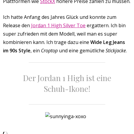
Plattformen wie
StockX
höhere Preise zahlen zu müssen.
Ich hatte Anfang des Jahres Glück und konnte zum
Release den
Jordan 1 High Silver Toe
ergattern. Ich bin
super zufrieden mit dem Modell, weil man es super
kombinieren kann. Ich trage dazu eine
Wide Leg Jeans
im 90s Style
, ein
Croptop
und eine gemütliche
Stickjacke
.
Der Jordan 1 High ist eine
Schuh-Ikone!