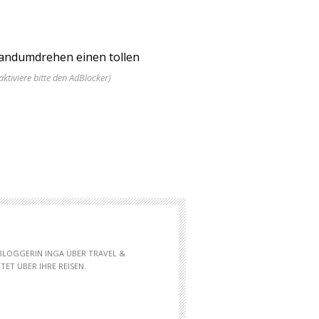
Handumdrehen einen tollen
aktiviere bitte den AdBlocker)
 BLOGGERIN INGA ÜBER TRAVEL &
ET ÜBER IHRE REISEN.