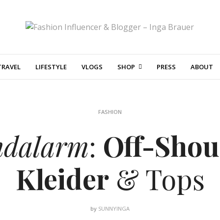
TRAVEL
LIFESTYLE
VLOGS
SHOP
PRESS
ABOUT
FASHION
ndalarm
:
Off-Shou
Kleider
& Tops
by
SUNNYINGA