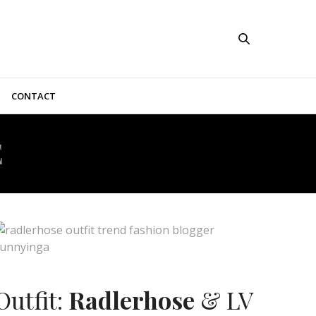
CONTACT
E
Outfit:
Radlerhose
& LV