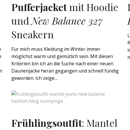
Pufferjacket
mit Hoodie
und
New Balance 327
Sneakern
L
R
e
Für mich muss Kleidung im Winter immer
i
e
möglichst warm und gemütlich sein. Mit diesen
m
Kriterien bin ich an die Suche nach einer neuen
en
Daunenjacke heran gegangen und schnell fündig
geworden. Ich zeige…
Frühlingsoutfit
: Mantel