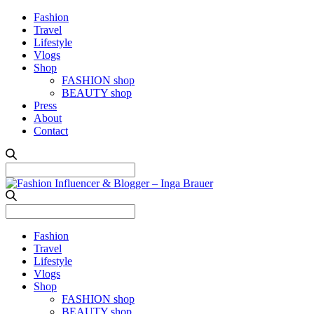
Fashion
Travel
Lifestyle
Vlogs
Shop
FASHION shop
BEAUTY shop
Press
About
Contact
Search
for:
Search
for:
Fashion
Travel
Lifestyle
Vlogs
Shop
FASHION shop
BEAUTY shop